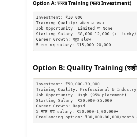
Option A: सस्ता Training (गलत Investment)
Investment: ₹10,000

Training Quality: औसत या खराब

Job Opportunity: Limited या None

Starting Salary: ₹8,000-12,000 (if lucky)

Career Growth: बहुत slow

5 साल बाद salary: ₹15,000-20,000
Option B: Quality Training (सह
Investment: ₹50,000-70,000

Training Quality: Professional & Industry-
Job Opportunity: High (95% placement)

Starting Salary: ₹20,000-35,000

Career Growth: Rapid

5 साल बाद salary: ₹50,000-1,00,000+

Freelancing option: ₹30,000-80,000/month 