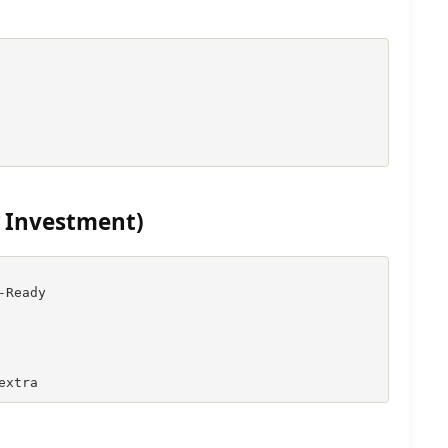
ी Investment)
Ready

extra